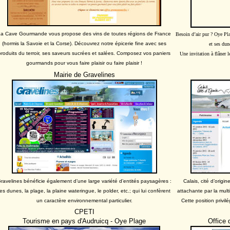
La Cave Gourmande vous propose des vins de toutes régions de France
Besoin d’air pur ? Oye Pl
(hormis la Savoie et la Corse). Découvrez notre épicerie fine avec ses
et ses dun
produits du terroir, ses saveurs sucrées et salées. Composez vos paniers
Une invitation à flâner l
gourmands pour vous faire plaisir ou faire plaisir !
Mairie de Gravelines
ravelines bénéficie également d’une large variété d’entités paysagères :
Calais, cité d’origi
les dunes, la plage, la plaine wateringue, le polder, etc.; qui lui confèrent
attachante par la mult
un caractère environnemental particulier.
Cette position privil
CPETI
Tourisme en pays d'Audruicq - Oye Plage
Office 