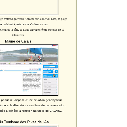
age n’attend que vous
. Ouverte sur la mer du nord, sa plage
es ondulant à perte de vue s’offrent à vous.
e long de la côte, sa plage sauvage s’étend sur plus de 10
kilomètres.
Mairie de Calais
ne portuaire, dispose d’une situation géophysique
itude et la diversité de ses liens de communication.
égiée a généré la fonction naturelle de CALAIS,...
du Tourisme des Rives de l'Aa